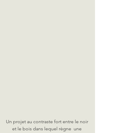
Un projet au contraste fort entre le noir 
et le bois dans lequel règne  une 